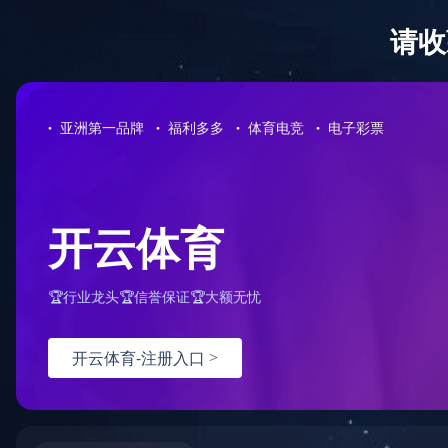
乐鱼网站官方站登录入口
乐鱼网站官方站登录
乐鱼网站官方站登录
乐鱼网站
入口
入口-乐鱼online(中国)
入口-乐鱼on