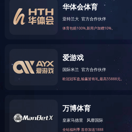
全国培训基地
重庆
四川
贵州
湖南
重庆
江西
陕西
云南
福建
广西
河南
山东
上海
北京
云南
一二
最新动态
more>