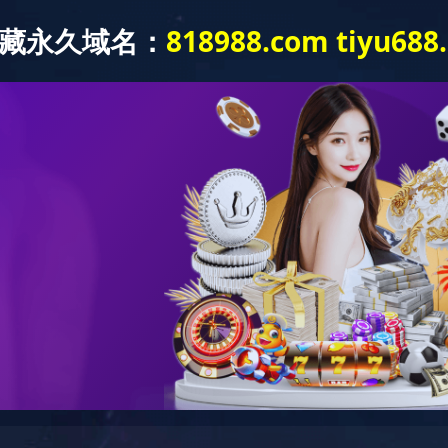
全国红色培训系统党性教育基地
全国“乡村振兴政务考察”培训
全国红色党性党风廉政教育基地
官方站登录
红色基地
师资力量
培
line(中国)