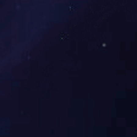
一二·一四烈士墓
一运动中牺牲的四
1945年8月15
经历了八年抗战的
但是，逆历史潮流
明的嫡系部队胁迫
开镇压民主运动。
11月25日，昆
讲演。
国民党当局布置军
众。第二天，国民