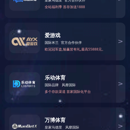
份有限公司 开展：“传承水电文脉・精进讲
03-25
2026
解技艺” 讲解员专项培训
2026年03月15日-19日 宁夏银川市永宁县李
俊镇人民政府赴云南考察现代农业
11-27
2025
2025年11月20日-22日中共北京理工大学化
学与化工学院委员会赴昆明开展：“守正创
新强党建 立德树人谱新篇”党支部书记培训