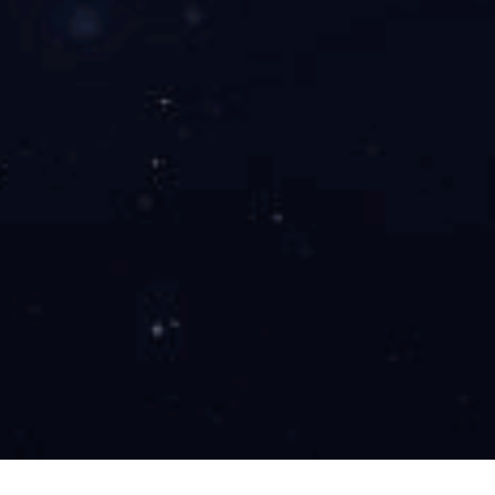
手机：19980579888 19987766666
电话：023-88697888
地址：重庆市江北区建新北路36号
邮箱：6965655@qq.com
Copyright @ 2024 . All rights reserved. 乐鱼网站官方站登录入口-乐鱼