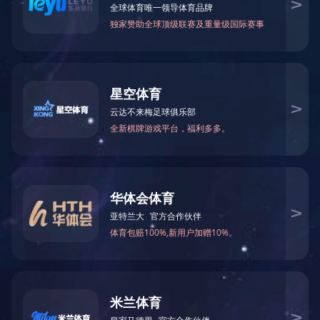
江西
陕西
福建
广西
河南
山东
上海
北京
2024年7月12
云南
学院工会委员会
党精神 汲取奋
最新动态
more>
04-30
2026
2026年4月17日-18日 新疆维吾尔族自治区安
全技术防范行业协会赴重庆开展“赓续红色
04-29
2026
血脉 践行安防担当”主题培训班圆满完成
2026年4月18日-24日 兴安盟退役军人事务局
赴山东临沂、青岛开展业务素质提升培训班
04-23
2026
2026年04月15日-19日 四川新威环境服务股
2023年10月2