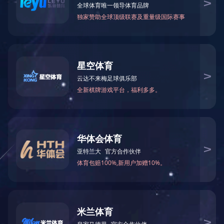
重庆
四川
江西
陕西
云南
福建
广西
河南
山东
上海
北京
云南
中国红军城
最新动态
more>
04-30
2026
2026年4月17日-18日 新疆维吾尔族自治区安
全技术防范行业协会赴重庆开展“赓续红色
04-29
2026
血脉 践行安防担当”主题培训班圆满完成
2026年4月18日-24日 兴安盟退役军人事务局
赴山东临沂、青岛开展业务素质提升培训班
04-23
2026
2026年04月15日-19日 四川新威环境服务股