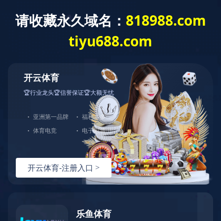
乐鱼网站官方站登录入口
乐鱼网站官方站登录
乐鱼网站官方站登录
乐鱼网站官方站登录
入口
入口-乐鱼online(中国)
入口-乐鱼online(中国
云南
全国培训基地
重庆
四川
贵州
湖南