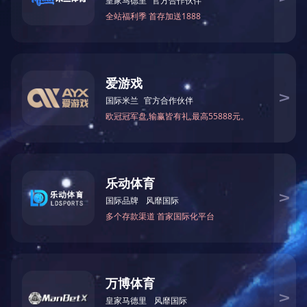
份有限公司 开展：“传承水电文脉・精进讲
03-25
2026
解技艺” 讲解员专项培训
2026年03月15日-19日 宁夏银川市永宁县李
俊镇人民政府赴云南考察现代农业
11-27
2025
2025年11月20日-22日中共北京理工大学化
学与化工学院委员会赴昆明开展：“守正创
新强党建 立德树人谱新篇”党支部书记培训