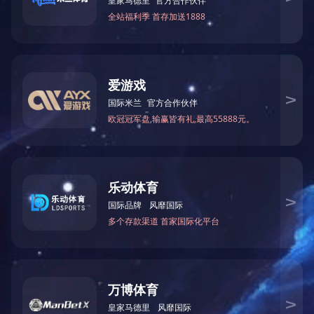
份有限公司 开展：“传承水电文脉・精进讲
03-25
2026
解技艺” 讲解员专项培训
物公开发表科研论
2026年03月15日-19日 宁夏银川市永宁县李
俊镇人民政府赴云南考察现代农业
题讲座、辅导达上
11-27
2025
2025年11月20日-22日中共北京理工大学化
启发互动、诱导前
学与化工学院委员会赴昆明开展：“守正创
新强党建 立德树人谱新篇”党支部书记培训
手机：19980579888 19987766666
电话：023-88697888