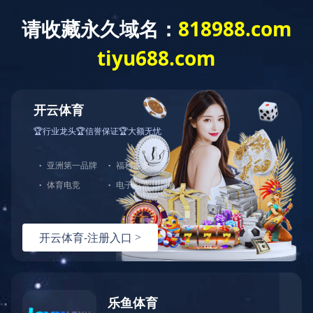
乐鱼网站官方站登录入口
乐鱼网站官方站登录
乐鱼网站官方站登录
乐鱼网站官方站登录
入口
入口-乐鱼online(中国)
入口-乐鱼online(中国
师资力
全国培训基地
重庆
四川
贵州
湖南