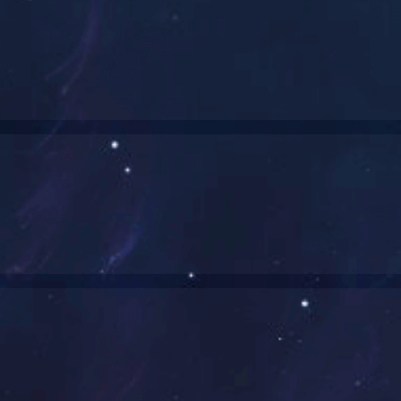
上海
“一大”会址纪念馆