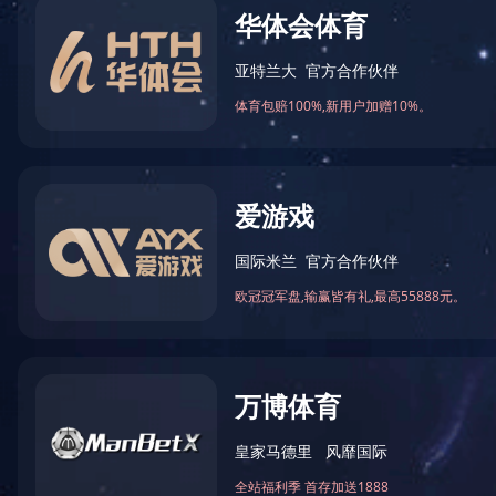
全国培训基地
重庆
四川
贵州
湖南
江西
陕西
福建
广西
河南
山东
上海
北京
云南
最新动态
more>