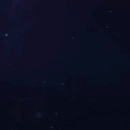
会址在1952年后成为纪念馆，1959年5月26日公布为上海市文
997年6月成为全国爱国主义教育示范基地。2016年9月入选“首批中国
暂停对外开放，实施场馆修缮改造。 2021年6月3日，中国共产党