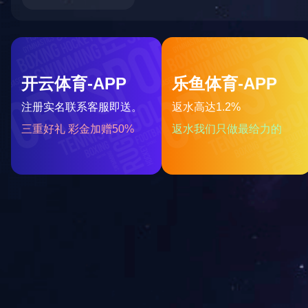
04-30
2026
2026年4月17日-18日 新疆维吾尔族自治区安
全技术防范行业协会赴重庆开展“赓续红色
04-29
2026
血脉 践行安防担当”主题培训班圆满完成
2026年4月18日-24日 兴安盟退役军人事务局
赴山东临沂、青岛开展业务素质提升培训班
04-23
2026
2026年04月15日-19日 四川新威环境服务股
份有限公司 开展：“传承水电文脉・精进讲
03-25
2026
解技艺” 讲解员专项培训
2026年03月15日-19日 宁夏银川市永宁县李
俊镇人民政府赴云南考察现代农业
11-27
2025
2025年11月20日-22日中共北京理工大学化
学与化工学院委员会赴昆明开展：“守正创
新强党建 立德树人谱新篇”党支部书记培训