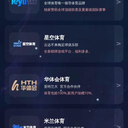
八路军
师司令部
115
江西
陕西
大店是鲁东南一座历
福建
广西
月
日中国共产党
8
13
河南
山东
刘少奇、罗荣桓、朱
中心，被誉为“小延安
上海
北京
云南
最新动态
more>
04-30
2026
2026年4月17日-18日 新疆维吾尔族自治区安
全技术防范行业协会赴重庆开展“赓续红色
04-29
2026
血脉 践行安防担当”主题培训班圆满完成
2026年4月18日-24日 兴安盟退役军人事务局
赴山东临沂、青岛开展业务素质提升培训班
04-23
2026
2026年04月15日-19日 四川新威环境服务股