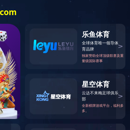
咨询热线：
19980579888
19987766666
训动态
培训案例
联系我们