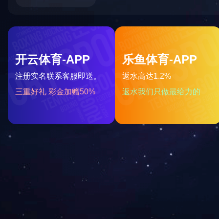
04-30
2026
2026年4月17日-18日 新疆维吾尔族自治区安
全技术防范行业协会赴重庆开展“赓续红色
04-29
2026
血脉 践行安防担当”主题培训班圆满完成
2026年4月18日-24日 兴安盟退役军人事务局
赴山东临沂、青岛开展业务素质提升培训班
04-23
2026
2026年04月15日-19日 四川新威环境服务股
份有限公司 开展：“传承水电文脉・精进讲
03-25
2026
解技艺” 讲解员专项培训
2026年03月15日-19日 宁夏银川市永宁县李
俊镇人民政府赴云南考察现代农业
11-27
2025
2025年11月20日-22日中共北京理工大学化
学与化工学院委员会赴昆明开展：“守正创
新强党建 立德树人谱新篇”党支部书记培训