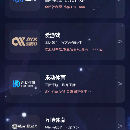
份有限公司 开展：“传承水电文脉・精进讲
03-25
2026
解技艺” 讲解员专项培训
2026年03月15日-19日 宁夏银川市永宁县李
俊镇人民政府赴云南考察现代农业
11-27
2025
2025年11月20日-22日中共北京理工大学化
学与化工学院委员会赴昆明开展：“守正创
新强党建 立德树人谱新篇”党支部书记培训