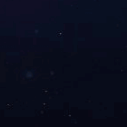
手机：19980579888 19987766666
电话：023-88697888
地址：重庆市江北区建新北路36号
邮箱：6965655@qq.com