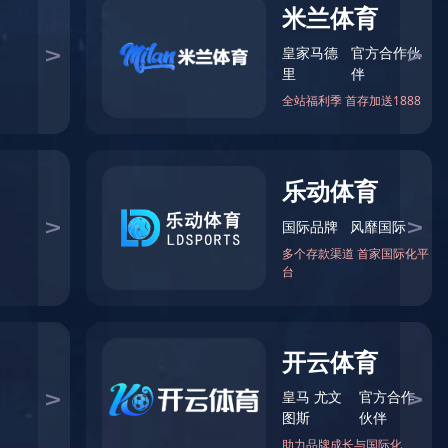
你当前的位置：
乐鱼网站官方站登录入口
>>
红色基地
>>
湖南
浏阳市文家市镇）
主要包括秋收起义文家市会师旧址、历史陈列馆、积
获评首批全国重点文物保护单位、全国爱国主义教育示
范基地、湖南省十大魅力场馆。